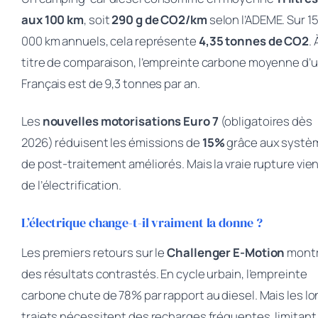
aux 100 km
, soit
290 g de CO2/km
selon l’ADEME. Sur 1
000 km annuels, cela représente
4,35 tonnes de CO2
. 
titre de comparaison, l’empreinte carbone moyenne d’
Français est de 9,3 tonnes par an.
Les
nouvelles motorisations Euro 7
(obligatoires dès
2026) réduisent les émissions de
15%
grâce aux systè
de post-traitement améliorés. Mais la vraie rupture vie
de l’électrification.
L’électrique change-t-il vraiment la donne ?
Les premiers retours sur le
Challenger E-Motion
mont
des résultats contrastés. En cycle urbain, l’empreinte
carbone chute de 78% par rapport au diesel. Mais les l
trajets nécessitent des recharges fréquentes, limitant