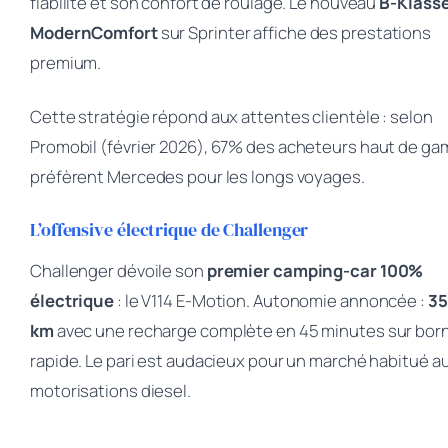
fiabilité et son confort de roulage. Le nouveau
B-Klass
ModernComfort
sur Sprinter affiche des prestations
premium.
Cette stratégie répond aux attentes clientèle : selon
Promobil (février 2026)
, 67% des acheteurs haut de g
préfèrent Mercedes pour les longs voyages.
L’offensive électrique de Challenger
Challenger dévoile son
premier camping-car 100%
électrique
: le V114 E-Motion. Autonomie annoncée :
3
km
avec une recharge complète en 45 minutes sur bor
rapide. Le pari est audacieux pour un marché habitué a
motorisations diesel.