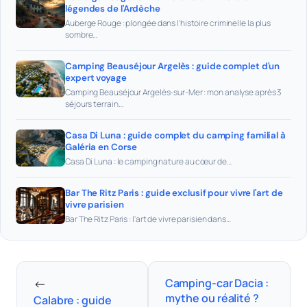
légendes de l'Ardèche
Auberge Rouge : plongée dans l'histoire criminelle la plus
sombre…
Camping Beauséjour Argelès : guide complet d'un
expert voyage
Camping Beauséjour Argelès-sur-Mer : mon analyse après 3
séjours terrain…
Casa Di Luna : guide complet du camping familial à
Galéria en Corse
Casa Di Luna : le camping nature au cœur de…
Bar The Ritz Paris : guide exclusif pour vivre l'art de
vivre parisien
Bar The Ritz Paris : l'art de vivre parisien dans…
←
Camping-car Dacia :
mythe ou réalité ?
Calabre : guide