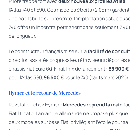
Pilote frappe fort avec
deux nouveaux profilés Atlas
:
l’Atlas 740 et 590. Ces modèles étroits (2,05 m) gardent
une habitabilité surprenante. L’implantation astucieus
740 offre un lit central permanent dans seulement 7,40
de longueur.
Le constructeur français mise sur la
facilité de condui
direction assistée progressive, rétroviseurs déportés 
châssis Fiat Euro 6d-Final. Prix de lancement :
89 900 €
pour l’Atlas 590,
96 500 €
pour le 740 (tarifs mars 2026).
Hymer et le retour de Mercedes
Révolution chez Hymer :
Mercedes reprend la main
fac
Fiat Ducato. La marque allemande ne propose plus que
deux modèles sur base Fiat, privilégiant l’étoile pour sa