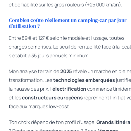
et de fiabilité sur les gros rouleurs (+25 000 km/an).
Combien coûte réellement un camping-car par jour
d’utilisation ?
Entre 89 € et 127 € selon le modèle et l’usage, toutes
charges comprises. Le seuil de rentabilité face à la loca
s’établit à 35 jours annuels minimum.
Mon analyse terrain de
2025
révèle un marché en plein
transformation. Les
technologies embarquées
justifi
la hausse des prix, l’
électrification
commence timidem
et les
constructeurs européens
reprennent l’initiativ
face aux marques low-cost.
Ton choix dépend de ton profil d’usage.
Grands itinéra
? Reste sur le thermique encore 2-3 ans.
Voyages